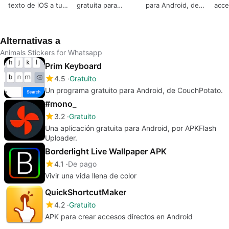
texto de iOS a tu
gratuita para
para Android, de
acce
dispositivo Android
Android, por
CouchPotato.
Andr
APKFlash Uploader.
Alternativas a
Animals Stickers for Whatsapp
Prim Keyboard
4.5
Gratuito
Un programa gratuito para Android, de CouchPotato.
#mono_
3.2
Gratuito
Una aplicación gratuita para Android, por APKFlash
Uploader.
Borderlight Live Wallpaper APK
4.1
De pago
Vivir una vida llena de color
QuickShortcutMaker
4.2
Gratuito
APK para crear accesos directos en Android